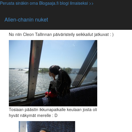
Perusta sinäkin oma Blogaaja.fi blogi ilmaiseksi >>
Cleo
,
Monster High nuket
Tallinnassa Cleon kanssa, osa 2
Alien-chanin nuket
24.05.2012, alienpentu
No niin Cleon Tallinnan päiväristeily seikkailut jatkuvat : )
Tosiaan päästin ikkunapaikalle keulaan josta oli
hyvät näkymät merelle : D