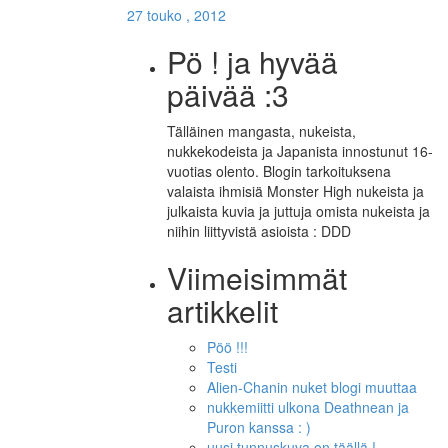
27 touko , 2012
Pö ! ja hyvää
päivää :3
Tälläinen mangasta, nukeista,
nukkekodeista ja Japanista innostunut 16-
vuotias olento. Blogin tarkoituksena
valaista ihmisiä Monster High nukeista ja
julkaista kuvia ja juttuja omista nukeista ja
niihin liittyvistä asioista : DDD
Viimeisimmät
artikkelit
Pöö !!!
Testi
Alien-Chanin nuket blogi muuttaa
nukkemiitti ulkona Deathnean ja
Puron kanssa : )
uusi tunnuskuva on täällä !