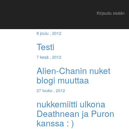
Suositut
Viimeisimmät
Kirjaudu sisään
Pöö !!!
8 joulu , 2012
Testi
7 kesä , 2012
Alien-Chanin nuket
blogi muuttaa
27 touko , 2012
nukkemiitti ulkona
Deathnean ja Puron
kanssa : )