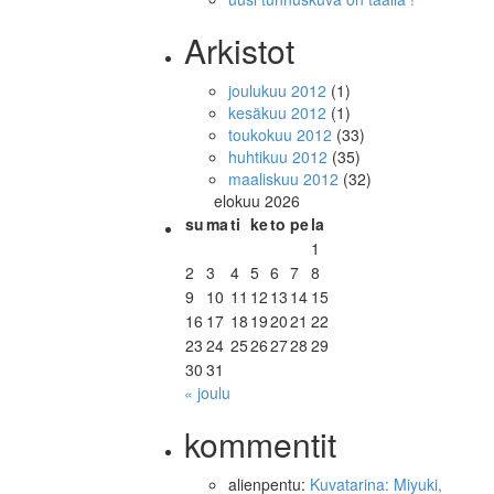
Arkistot
joulukuu 2012
(1)
kesäkuu 2012
(1)
toukokuu 2012
(33)
huhtikuu 2012
(35)
maaliskuu 2012
(32)
elokuu 2026
su
ma
ti
ke
to
pe
la
1
2
3
4
5
6
7
8
9
10
11
12
13
14
15
16
17
18
19
20
21
22
23
24
25
26
27
28
29
30
31
« joulu
kommentit
alienpentu
:
Kuvatarina: Miyuki,