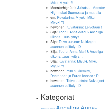
Miku, Miyuki ?!
Monsterhighfani
:
Julkaistut Monster
High nuket Suomessa ja muualla
em
:
Kuvatarina: Miyuki, Miku,
Miyuki ?!
hewonen
:
Kuvatarina: Leivotaan !
Silja
:
Tooru, Anna-Mari & Anceliga
ulkona…uusi yritys…
Silja
:
Toive uusinta: Nukkejeni
asunnon esittely : D
Silja
:
Tooru, Anna-Mari & Anceliga
ulkona…uusi yritys…
Silja
:
Kuvatarina: Miyuki, Miku,
Miyuki ?!
hewonen
:
mini nukkemiitti,
Deathnean ja Puron kanssa : D
hewonen
:
Toive uusinta: Nukkejeni
asunnon esittely : D
Kategoriat
Anna-
Anceliga
Alex-Sandra