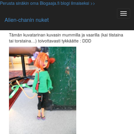
Perusta sinäkin oma Blogaaja.fi blogi ilmaiseksi >>
Monster High nuket
Kuvatarina: Miyuki, Miku, Miyuki ?!
Alien-chanin nuket
26.05.2012, alienpentu
Tämän kuvatarinan kuvasin mummilla ja vaarilla (kai tiistaina
tai torstaina…) toivottavasti tykkäätte : DDD