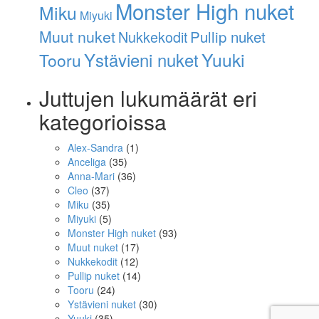
Monster High nuket
Miku
Miyuki
Muut nuket
Pullip nuket
Nukkekodit
Ystävieni nuket
Yuuki
Tooru
Juttujen lukumäärät eri
kategorioissa
Alex-Sandra
(1)
Anceliga
(35)
Anna-Mari
(36)
Cleo
(37)
Miku
(35)
Miyuki
(5)
Monster High nuket
(93)
Muut nuket
(17)
Nukkekodit
(12)
Pullip nuket
(14)
Tooru
(24)
Ystävieni nuket
(30)
Yuuki
(35)