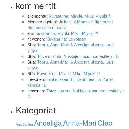
kommentit
alienpentu
:
Kuvatarina: Miyuki, Miku, Miyuki ?!
Monsterhighfani
:
Julkaistut Monster High nuket
Suomessa ja muualla
em
:
Kuvatarina: Miyuki, Miku, Miyuki ?!
hewonen
:
Kuvatarina: Leivotaan !
Silja
:
Tooru, Anna-Mari & Anceliga ulkona…uusi
yritys…
Silja
:
Toive uusinta: Nukkejeni asunnon esittely : D
Silja
:
Tooru, Anna-Mari & Anceliga ulkona…uusi
yritys…
Silja
:
Kuvatarina: Miyuki, Miku, Miyuki ?!
hewonen
:
mini nukkemiitti, Deathnean ja Puron
kanssa : D
hewonen
:
Toive uusinta: Nukkejeni asunnon esittely :
D
Kategoriat
Anna-Mari
Cleo
Anceliga
Alex-Sandra