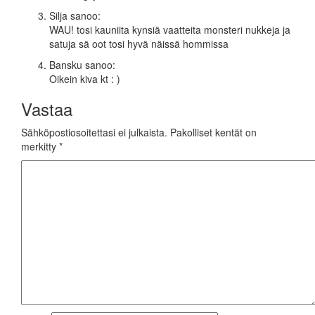
Silja
sanoo:
WAU! tosi kauniita kynsiä vaatteita monsteri nukkeja ja
satuja sä oot tosi hyvä näissä hommissa
Bansku
sanoo:
Oikein kiva kt : )
Vastaa
Sähköpostiosoitettasi ei julkaista.
Pakolliset kentät on
merkitty
*