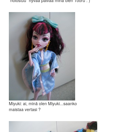
*nolostuu* hyvää päivää minä olen Tooru : )
Miyuki: ai, minä olen Miyuki...saanko
maistaa vertasi ?