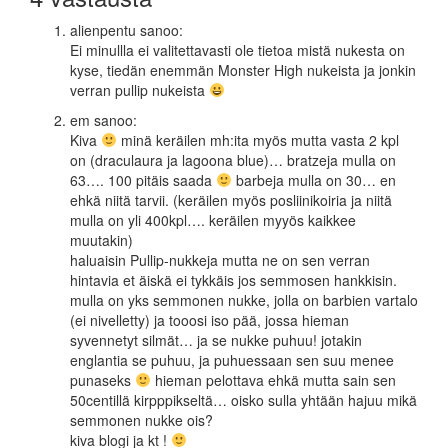
alienpentu
sanoo:
Ei minullla ei valitettavasti ole tietoa mistä nukesta on
kyse, tiedän enemmän Monster High nukeista ja jonkin
verran pullip nukeista
em
sanoo:
Kiva
minä keräilen mh:ita myös mutta vasta 2 kpl
on (draculaura ja lagoona blue)… bratzeja mulla on
63…. 100 pitäis saada
barbeja mulla on 30… en
ehkä niitä tarvii. (keräilen myös posliinikoiria ja niitä
mulla on yli 400kpl…. keräilen myyös kaikkee
muutakin)
haluaisin Pullip-nukkeja mutta ne on sen verran
hintavia et äiskä ei tykkäis jos semmosen hankkisin.
mulla on yks semmonen nukke, jolla on barbien vartalo
(ei nivelletty) ja tooosi iso pää, jossa hieman
syvennetyt silmät… ja se nukke puhuu! jotakin
englantia se puhuu, ja puhuessaan sen suu menee
punaseks
hieman pelottava ehkä mutta sain sen
50centillä kirpppikseltä… oisko sulla yhtään hajuu mikä
semmonen nukke ois?
kiva blogi ja kt !