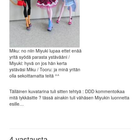
Miku: no niin Miyuki lupaa ettet enää
yritä syödä parasta ystävääni /
Miyuki: hyvä on jos hän kerta
ystäväsi Miku / Tooru: ja minä yritän
olla sekoittamatta teitä ^^
Tälläinen kuvatarina tuli sitten tehtyä : DDD kommentoikaa
mitä tykkäsitte ? tässä ainakin tuli vähäsen Miyukin luonnetta
esille…
4 vastausta