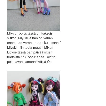
Miku : Tooru, tässä on kaksois
siskoni Miyuki ja hän on vähän
enemmän veren perään kuin minä /
Miyuki: niin tuota muutin Mikun
luokse tässä pari päivää sitten
ruotsista ^^ /Tooru: ahaa...olette
pelottavan samannäköisiä O.o