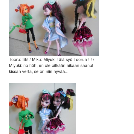
Tooru: iiik! / Miku: Miyuki ! älä syö Toorua !!! /
Miyuki: no höh, en ole pitkään aikaan saanut
kissan verta, se on niin hyvää...