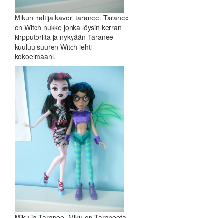
Mikun haltija kaveri taranee. Taranee
on Witch nukke jonka löysin kerran
kirpputorilta ja nykyään Taranee
kuuluu suuren Witch lehti
kokoelmaani.
Miku ja Taranee. Miku on Taraneeta