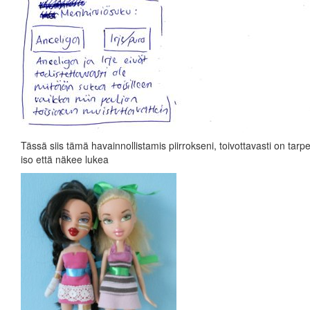
Tässä siis tämä havainnollistamis piirrokseni, toivottavasti on tarp
iso että näkee lukea