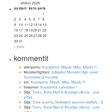
elokuu 2026
su
ma
ti
ke
to
pe
la
1
2
3
4
5
6
7
8
9
10
11
12
13
14
15
16
17
18
19
20
21
22
23
24
25
26
27
28
29
30
31
« joulu
kommentit
alienpentu
:
Kuvatarina: Miyuki, Miku, Miyuki ?!
Monsterhighfani
:
Julkaistut Monster High nuket
Suomessa ja muualla
em
:
Kuvatarina: Miyuki, Miku, Miyuki ?!
hewonen
:
Kuvatarina: Leivotaan !
Silja
:
Tooru, Anna-Mari & Anceliga ulkona…uusi
yritys…
Silja
:
Toive uusinta: Nukkejeni asunnon esittely : D
Silja
:
Tooru, Anna-Mari & Anceliga ulkona…uusi