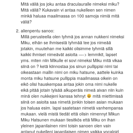
Mitä väliä jos joku antaa draculauralle nimeksi miku?
Mitä väliä? Kukavain vi antaa nukelleen sen nimen
minkä haluaa maailmassa on 100 samoja nimiä mitä
väliä?
alienpentu
sanoo:
Millä perusteella olen tyhmä jos annan nukkeni nimeksi
Miku, eihän se ihmisestä tyhmää tee jos nimeää
jotakin, muutehan me kaikki olisimme tyhmiä sillä
kaikki ihmiset nimeävät asioita —-> lemmikit, lapset
yms. miten niin Mikulle ei sovi nimeksi Miku mitä vikaa
siinä on ? ketä kiinnostaa jos sinun pullippisi nimi tai
oikeastaan mallin nimi on miku hatsune, aattele kuinka
monta miku hatsune pullippia maailmassa oikein on
eikö olisi hauskempaa antaa jokin oma nimi nukelle
eikä pitää jotain tylsää alkuperäis nimeä aivan niin kuin
minä olen nukkejeni kanssa tehnyt
mitä miettimissä
siinä on asioita saa nimetä jonkin toisen asian mukaan
jos haluaa esim. lapsi saatetaan nimetä vanhempansa
mukaan. vielä mistä tiedät että olisin nimennyt Mikun
Miku Hatsunen mukaan tiesitkös että Miku on ihan
yleinen japanilainen nimi toisin sanoen olen vain
antanut nukelleni japanilaisen nimen vaikka vocaloid