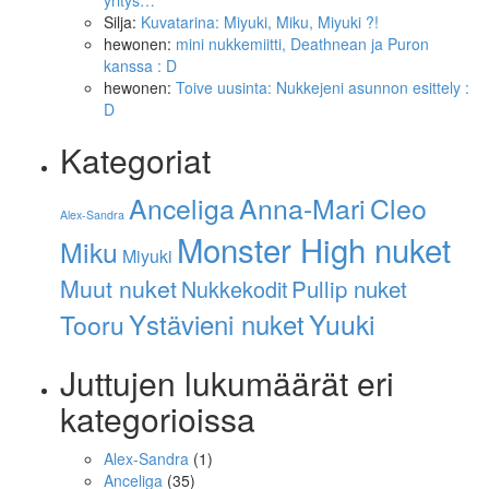
yritys…
Silja
:
Kuvatarina: Miyuki, Miku, Miyuki ?!
hewonen
:
mini nukkemiitti, Deathnean ja Puron
kanssa : D
hewonen
:
Toive uusinta: Nukkejeni asunnon esittely :
D
Kategoriat
Anna-Mari
Cleo
Anceliga
Alex-Sandra
Monster High nuket
Miku
Miyuki
Muut nuket
Pullip nuket
Nukkekodit
Ystävieni nuket
Yuuki
Tooru
Juttujen lukumäärät eri
kategorioissa
Alex-Sandra
(1)
Anceliga
(35)