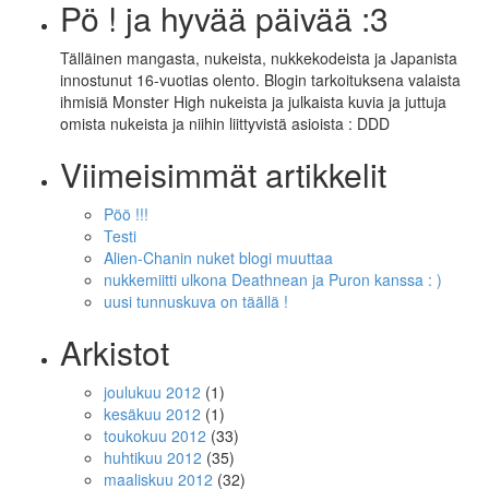
Pö ! ja hyvää päivää :3
Tälläinen mangasta, nukeista, nukkekodeista ja Japanista
innostunut 16-vuotias olento. Blogin tarkoituksena valaista
ihmisiä Monster High nukeista ja julkaista kuvia ja juttuja
omista nukeista ja niihin liittyvistä asioista : DDD
Viimeisimmät artikkelit
Pöö !!!
Testi
Alien-Chanin nuket blogi muuttaa
nukkemiitti ulkona Deathnean ja Puron kanssa : )
uusi tunnuskuva on täällä !
Arkistot
joulukuu 2012
(1)
kesäkuu 2012
(1)
toukokuu 2012
(33)
huhtikuu 2012
(35)
maaliskuu 2012
(32)