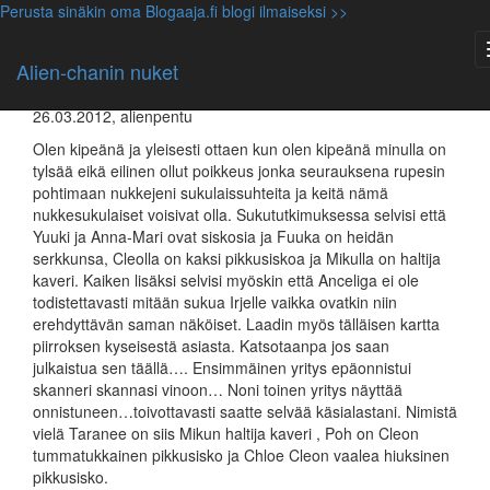
Perusta sinäkin oma Blogaaja.fi blogi ilmaiseksi >>
Anceliga
,
Anna-Mari
,
Cleo
,
Miku
,
Monster High nuket
,
Muut
nuket
,
Ystävieni nuket
,
Yuuki
Alien-chanin nuket
Nukkejeni sukulaiset : D
26.03.2012, alienpentu
Olen kipeänä ja yleisesti ottaen kun olen kipeänä minulla on
tylsää eikä eilinen ollut poikkeus jonka seurauksena rupesin
pohtimaan nukkejeni sukulaissuhteita ja keitä nämä
nukkesukulaiset voisivat olla. Sukututkimuksessa selvisi että
Yuuki ja Anna-Mari ovat siskosia ja Fuuka on heidän
serkkunsa, Cleolla on kaksi pikkusiskoa ja Mikulla on haltija
kaveri. Kaiken lisäksi selvisi myöskin että Anceliga ei ole
todistettavasti mitään sukua Irjelle vaikka ovatkin niin
erehdyttävän saman näköiset. Laadin myös tälläisen kartta
piirroksen kyseisestä asiasta. Katsotaanpa jos saan
julkaistua sen täällä…. Ensimmäinen yritys epäonnistui
skanneri skannasi vinoon… Noni toinen yritys näyttää
onnistuneen…toivottavasti saatte selvää käsialastani. Nimistä
vielä Taranee on siis Mikun haltija kaveri , Poh on Cleon
tummatukkainen pikkusisko ja Chloe Cleon vaalea hiuksinen
pikkusisko.