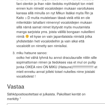
fani olenkin ja ihan näin tiedoks myöhästyit ton mieti
ennen kuin nimeät vocaloidejen mukaan varoitukses
kanssa sillä minulla on nyt Mikun lisäksi myös Rin ja
Kaito >:D mutta muistetaan tässä vielä että en ole
mitenkään tahallani nimennyt vocaloidejen mukaan
sillä nämä samat nimet löytyvät myös muutamista
manga sarjoista yms. joista välillä bongaan nukeilleni
nimiä
eli kyse on vain japanilaisista nimistä jotka
yhdistetään heti vocaloideihin ja vain siksi että
vocaloidit on nimetty sen nimisíksi.
miku hatsune
sanoo:
ootko hei vähä tyhmä ku annoi draculauralle niiiiin sille
sopimattoman nimen ja tiedokses vaa et mul on pullip
jonka OIKEA nimi ON MIKU (Hatsune)!!!!!!!!!!!!!!!!!!!!!! et
mieti enneku annat jolleki toisel nukelles nime joistaki
vocailodeist !
Vastaa
Sähköpostiosoitettasi ei julkaista.
Pakolliset kentät on
merkitty
*