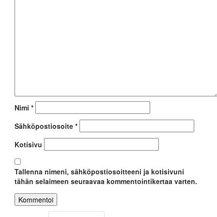
Nimi
*
Sähköpostiosoite
*
Kotisivu
Tallenna nimeni, sähköpostiosoitteeni ja kotisivuni
tähän selaimeen seuraavaa kommentointikertaa varten.