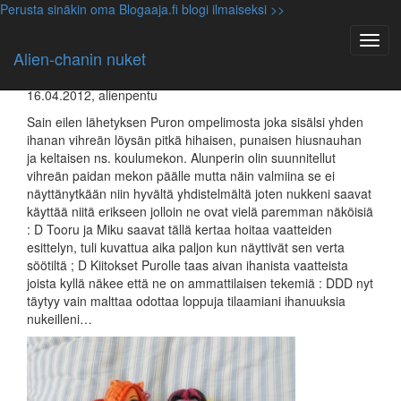
Perusta sinäkin oma Blogaaja.fi blogi ilmaiseksi >>
Anceliga
,
Anna-Mari
,
Cleo
,
Miku
,
Monster High
nuket
,
Tooru
,
Ystävieni nuket
,
Yuuki
Alien-chanin nuket
Lisää Puron ihania luomuksia :3
16.04.2012, alienpentu
Sain eilen lähetyksen Puron ompelimosta joka sisälsi yhden
ihanan vihreän löysän pitkä hihaisen, punaisen hiusnauhan
ja keltaisen ns. koulumekon. Alunperin olin suunnitellut
vihreän paidan mekon päälle mutta näin valmiina se ei
näyttänytkään niin hyvältä yhdistelmältä joten nukkeni saavat
käyttää niitä erikseen jolloin ne ovat vielä paremman näköisiä
: D Tooru ja Miku saavat tällä kertaa hoitaa vaatteiden
esittelyn, tuli kuvattua aika paljon kun näyttivät sen verta
söötiltä ; D Kiitokset Purolle taas aivan ihanista vaatteista
joista kyllä näkee että ne on ammattilaisen tekemiä : DDD nyt
täytyy vain malttaa odottaa loppuja tilaamiani ihanuuksia
nukeilleni…