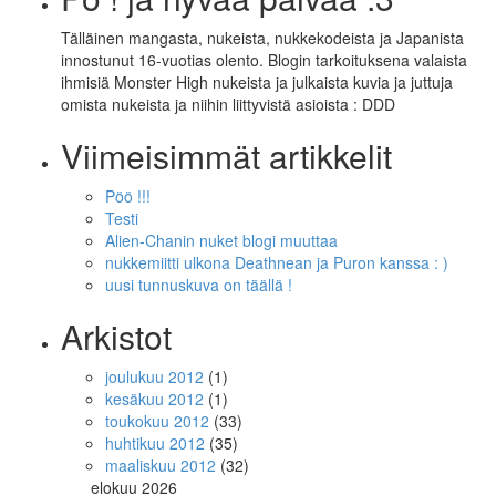
Tälläinen mangasta, nukeista, nukkekodeista ja Japanista
innostunut 16-vuotias olento. Blogin tarkoituksena valaista
ihmisiä Monster High nukeista ja julkaista kuvia ja juttuja
omista nukeista ja niihin liittyvistä asioista : DDD
Viimeisimmät artikkelit
Pöö !!!
Testi
Alien-Chanin nuket blogi muuttaa
nukkemiitti ulkona Deathnean ja Puron kanssa : )
uusi tunnuskuva on täällä !
Arkistot
joulukuu 2012
(1)
kesäkuu 2012
(1)
toukokuu 2012
(33)
huhtikuu 2012
(35)
maaliskuu 2012
(32)
elokuu 2026