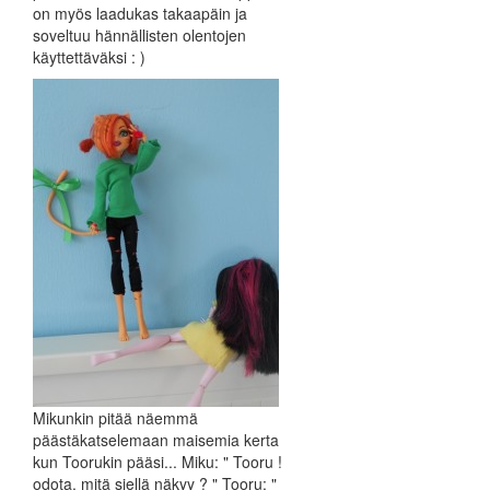
on myös laadukas takaapäin ja
soveltuu hännällisten olentojen
käyttettäväksi : )
Mikunkin pitää näemmä
päästäkatselemaan maisemia kerta
kun Toorukin pääsi... Miku: " Tooru !
odota, mitä siellä näkyy ? " Tooru: "