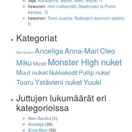
Silja
:
Kuvatarina: Miyuki, Miku, Miyuki ?!
hewonen
:
mini nukkemiitti, Deathnean ja Puron
kanssa : D
hewonen
:
Toive uusinta: Nukkejeni asunnon esittely :
D
Kategoriat
Anna-Mari
Cleo
Anceliga
Alex-Sandra
Monster High nuket
Miku
Miyuki
Muut nuket
Pullip nuket
Nukkekodit
Ystävieni nuket
Yuuki
Tooru
Juttujen lukumäärät eri
kategorioissa
Alex-Sandra
(1)
Anceliga
(35)
Anna-Mari
(36)