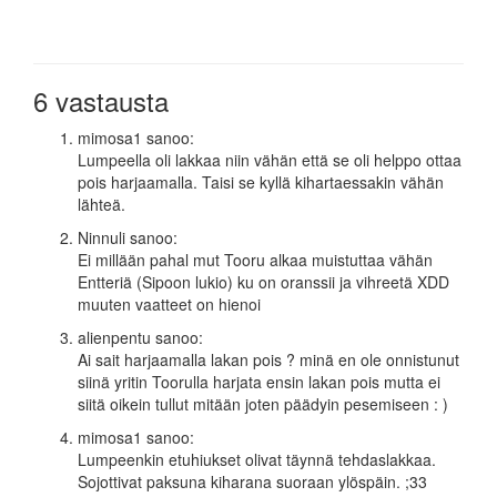
6 vastausta
mimosa1
sanoo:
Lumpeella oli lakkaa niin vähän että se oli helppo ottaa
pois harjaamalla. Taisi se kyllä kihartaessakin vähän
lähteä.
Ninnuli
sanoo:
Ei millään pahal mut Tooru alkaa muistuttaa vähän
Entteriä (Sipoon lukio) ku on oranssii ja vihreetä XDD
muuten vaatteet on hienoi
alienpentu
sanoo:
Ai sait harjaamalla lakan pois ? minä en ole onnistunut
siinä yritin Toorulla harjata ensin lakan pois mutta ei
siitä oikein tullut mitään joten päädyin pesemiseen : )
mimosa1
sanoo:
Lumpeenkin etuhiukset olivat täynnä tehdaslakkaa.
Sojottivat paksuna kiharana suoraan ylöspäin. ;33