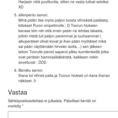
Harjasin niitä puolituntia, sitten ne vasta tulivat selviksi.
XD
alienpentu
sanoo:
Minä pidän itse myös paljon tuosta vihreästä paidasta,
kiitokset Puron ompelimolle ; D Toorun hiuksien
kanssa tein niin että ensin pesin ne tehdas lakasta,
jolloin niistä tuli paljon paremmat ja tuuheammat (
alkuperäiset olivat kovat ja ihan pään myötäiset mikä
sai pään näyttämään hirveän isolta…) sen jälkeen
laitoin Toorulle pienet saparot pikku kumilenkeillä jotka
ovat peräisin hammaslääkäristä, kaikkeen nekin
soveltuvat : DDD
Bansku
sanoo:
Ihana toi vihreä paita ja Toorun hiukset on kans ihanan
näköset :3
Vastaa
Sähköpostiosoitettasi ei julkaista.
Pakolliset kentät on
merkitty
*