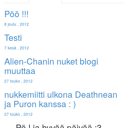
Pöö !!!
8 joulu , 2012
Testi
7 kesä , 2012
Alien-Chanin nuket blogi
muuttaa
27 touko , 2012
nukkemiitti ulkona Deathnean
ja Puron kanssa : )
27 touko , 2012
Pö ! ja hyvää päivää :3