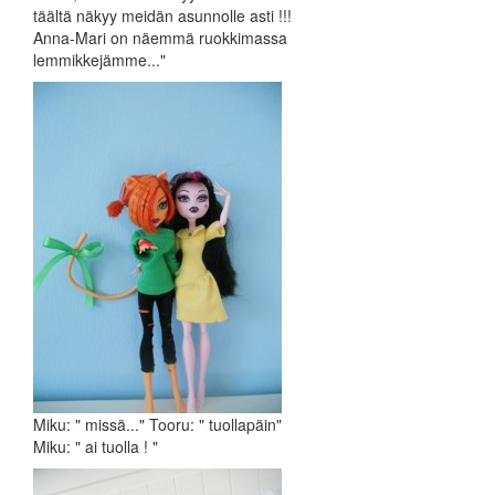
täältä näkyy meidän asunnolle asti !!!
Anna-Mari on näemmä ruokkimassa
lemmikkejämme..."
Miku: " missä..." Tooru: " tuollapäin"
Miku: " ai tuolla ! "