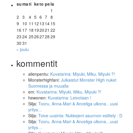
su
ma
ti
ke
to
pe
la
1
2
3
4
5
6
7
8
9
10
11
12
13
14
15
16
17
18
19
20
21
22
23
24
25
26
27
28
29
30
31
« joulu
kommentit
alienpentu
:
Kuvatarina: Miyuki, Miku, Miyuki ?!
Monsterhighfani
:
Julkaistut Monster High nuket
Suomessa ja muualla
em
:
Kuvatarina: Miyuki, Miku, Miyuki ?!
hewonen
:
Kuvatarina: Leivotaan !
Silja
:
Tooru, Anna-Mari & Anceliga ulkona…uusi
yritys…
Silja
:
Toive uusinta: Nukkejeni asunnon esittely : D
Silja
:
Tooru, Anna-Mari & Anceliga ulkona…uusi
yritys…