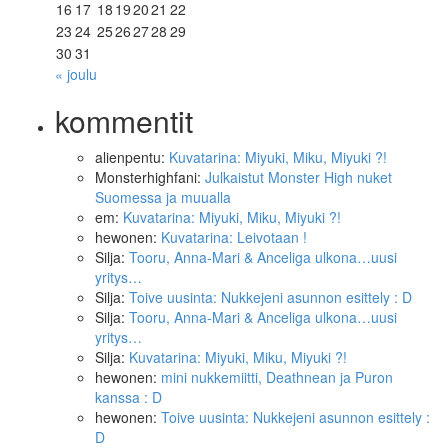
16
17
18
19
20
21
22
23
24
25
26
27
28
29
30
31
« joulu
kommentit
alienpentu
:
Kuvatarina: Miyuki, Miku, Miyuki ?!
Monsterhighfani
:
Julkaistut Monster High nuket
Suomessa ja muualla
em
:
Kuvatarina: Miyuki, Miku, Miyuki ?!
hewonen
:
Kuvatarina: Leivotaan !
Silja
:
Tooru, Anna-Mari & Anceliga ulkona…uusi
yritys…
Silja
:
Toive uusinta: Nukkejeni asunnon esittely : D
Silja
:
Tooru, Anna-Mari & Anceliga ulkona…uusi
yritys…
Silja
:
Kuvatarina: Miyuki, Miku, Miyuki ?!
hewonen
:
mini nukkemiitti, Deathnean ja Puron
kanssa : D
hewonen
:
Toive uusinta: Nukkejeni asunnon esittely :
D