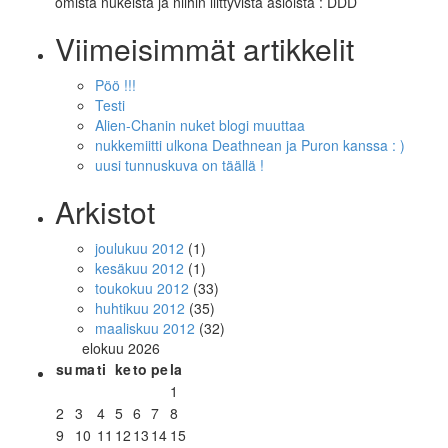
omista nukeista ja niihin liittyvistä asioista : DDD
Viimeisimmät artikkelit
Pöö !!!
Testi
Alien-Chanin nuket blogi muuttaa
nukkemiitti ulkona Deathnean ja Puron kanssa : )
uusi tunnuskuva on täällä !
Arkistot
joulukuu 2012
(1)
kesäkuu 2012
(1)
toukokuu 2012
(33)
huhtikuu 2012
(35)
maaliskuu 2012
(32)
elokuu 2026
su
ma
ti
ke
to
pe
la
1
2
3
4
5
6
7
8
9
10
11
12
13
14
15