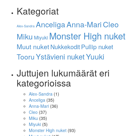
Kategoriat
Anna-Mari
Cleo
Anceliga
Alex-Sandra
Monster High nuket
Miku
Miyuki
Muut nuket
Pullip nuket
Nukkekodit
Ystävieni nuket
Yuuki
Tooru
Juttujen lukumäärät eri
kategorioissa
Alex-Sandra
(1)
Anceliga
(35)
Anna-Mari
(36)
Cleo
(37)
Miku
(35)
Miyuki
(5)
Monster High nuket
(93)