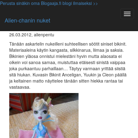
Perusta sinäkin oma Blogaaja.fi blogi ilmaiseksi >>
Anceliga
,
Anna-Mari
,
Cleo
,
Miku
,
Monster High nuket
,
Yuuki
Iltapäivä askartelun tulos…nukke
Alien-chanin nuket
bikinit
26.03.2012, alienpentu
Tänään askartelin nukeilleni suhteellisen söötit siniset bikinit.
Materiaaleina käytin kangasta, silkkinarua, liimaa ja saksia.
Bikinien yläosa onnistui mielestäni hyvin mutta alaosata ei
oikein voi sanoa samaa, muistuttaa etäisesti sinistä vaippaa
joka purkaantuu parhaillaan… Täytyy varmaan yrittää siistiä
sitä hiukan. Kuvasin Bikinit Anceligan, Yuukin ja Cleon päällä
ja keltainen matto näyttelee tänään sitten hiekka rantaa tai
vastaavaa.