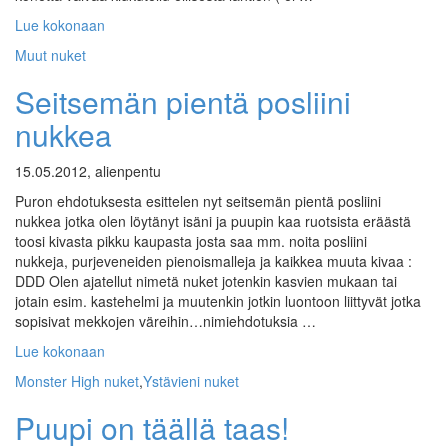
Lue kokonaan
Muut nuket
Seitsemän pientä posliini
nukkea
15.05.2012, alienpentu
Puron ehdotuksesta esittelen nyt seitsemän pientä posliini
nukkea jotka olen löytänyt isäni ja puupin kaa ruotsista eräästä
toosi kivasta pikku kaupasta josta saa mm. noita posliini
nukkeja, purjeveneiden pienoismalleja ja kaikkea muuta kivaa :
DDD Olen ajatellut nimetä nuket jotenkin kasvien mukaan tai
jotain esim. kastehelmi ja muutenkin jotkin luontoon liittyvät jotka
sopisivat mekkojen väreihin…nimiehdotuksia …
Lue kokonaan
Monster High nuket
,
Ystävieni nuket
Puupi on täällä taas!