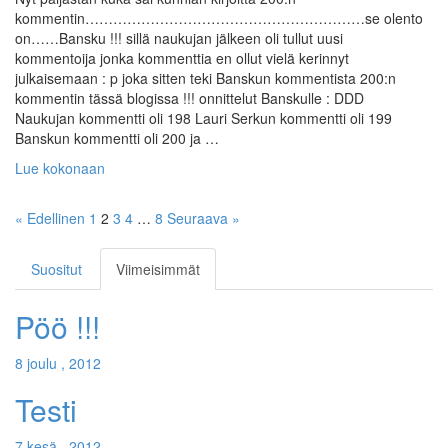
kommentin……………………………………………………se olento
on……Bansku !!! sillä naukujan jälkeen oli tullut uusi
kommentoija jonka kommenttia en ollut vielä kerinnyt
julkaisemaan : p joka sitten teki Banskun kommentista 200:n
kommentin tässä blogissa !!! onnittelut Banskulle : DDD
Naukujan kommentti oli 198 Lauri Serkun kommentti oli 199
Banskun kommentti oli 200 ja …
Lue kokonaan
« Edellinen
1
2
3
4
…
8
Seuraava »
Suositut
Viimeisimmät
Pöö !!!
8 joulu , 2012
Testi
7 kesä , 2012