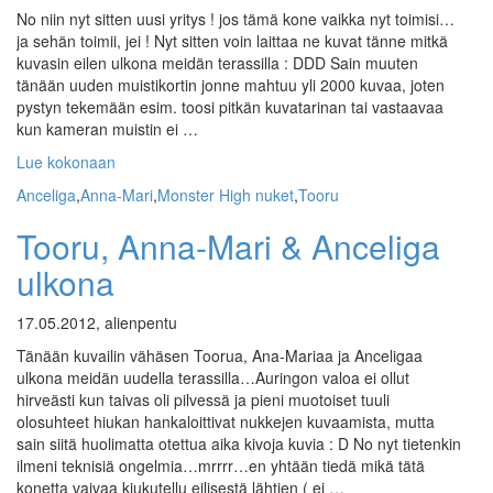
No niin nyt sitten uusi yritys ! jos tämä kone vaikka nyt toimisi…
ja sehän toimii, jei ! Nyt sitten voin laittaa ne kuvat tänne mitkä
kuvasin eilen ulkona meidän terassilla : DDD Sain muuten
tänään uuden muistikortin jonne mahtuu yli 2000 kuvaa, joten
pystyn tekemään esim. toosi pitkän kuvatarinan tai vastaavaa
kun kameran muistin ei …
Lue kokonaan
Anceliga
,
Anna-Mari
,
Monster High nuket
,
Tooru
Tooru, Anna-Mari & Anceliga
ulkona
17.05.2012, alienpentu
Tänään kuvailin vähäsen Toorua, Ana-Mariaa ja Anceligaa
ulkona meidän uudella terassilla…Auringon valoa ei ollut
hirveästi kun taivas oli pilvessä ja pieni muotoiset tuuli
olosuhteet hiukan hankaloittivat nukkejen kuvaamista, mutta
sain siitä huolimatta otettua aika kivoja kuvia : D No nyt tietenkin
ilmeni teknisiä ongelmia…mrrrr…en yhtään tiedä mikä tätä
konetta vaivaa kiukutellu eilisestä lähtien ( ei …