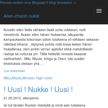
Perusta sinäkin oma Blogaaja.fi blogi ilmaiseksi >>
Miyuki
,
Monster High nuket
Lisää kuvia neiti nimettömästä
Alien-chanin nuket
22.05.2012, alienpentu
Kuvailin eilen illalla vähäsen lisää uutta nukkeani, neiti
nimetöntä. Avasin eilen hänen hiuksensa, alkuperäis
kampauksesta kokonaan jolloin tuloksena oli vähäsen sekavan
näköiset kiharat…täytynee pohtia mitä kivaa keksin hänen
hiuksillensa, olen jonkin verran ajatellut ehkä mahdollisesti
rastoja tai nutturaa ym. Tällä hetkellä nimestä kisaavat
vaihtoehdot : Miki, Miyuki, Ichigo ja Cheri, toki uusikin
ehdotuksia otetaan yhä …
Lue kokonaan
Miku
,
Miyuki
,
Monster High nuket
! Uusi ! Nukke ! Uusi !
21.05.2012, alienpentu
Isi tuli tänään Ruotsin risteilyltä ja minä sain tuliaisena