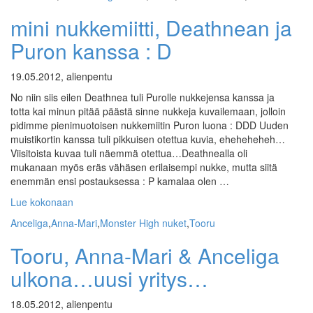
mini nukkemiitti, Deathnean ja
Puron kanssa : D
19.05.2012, alienpentu
No niin siis eilen Deathnea tuli Purolle nukkejensa kanssa ja
totta kai minun pitää päästä sinne nukkeja kuvailemaan, jolloin
pidimme pienimuotoisen nukkemiitin Puron luona : DDD Uuden
muistikortin kanssa tuli pikkuisen otettua kuvia, eheheheheh…
Viisitoista kuvaa tuli näemmä otettua…Deathnealla oli
mukanaan myös eräs vähäsen erilaisempi nukke, mutta siitä
enemmän ensi postauksessa : P kamalaa olen …
Lue kokonaan
Anceliga
,
Anna-Mari
,
Monster High nuket
,
Tooru
Tooru, Anna-Mari & Anceliga
ulkona…uusi yritys…
18.05.2012, alienpentu