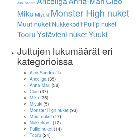
Anna-Mari
Cleo
Anceliga
Alex-Sandra
Monster High nuket
Miku
Miyuki
Muut nuket
Pullip nuket
Nukkekodit
Ystävieni nuket
Yuuki
Tooru
Juttujen lukumäärät eri
kategorioissa
Alex-Sandra
(1)
Anceliga
(35)
Anna-Mari
(36)
Cleo
(37)
Miku
(35)
Miyuki
(5)
Monster High nuket
(93)
Muut nuket
(17)
Nukkekodit
(12)
Pullip nuket
(14)
Tooru
(24)