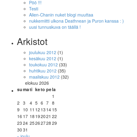
Pöö !!!
Testi
Alien-Chanin nuket blogi muuttaa
nukkemiitti ulkona Deathnean ja Puron kanssa : )
uusi tunnuskuva on täällä !
Arkistot
joulukuu 2012
(1)
kesäkuu 2012
(1)
toukokuu 2012
(33)
huhtikuu 2012
(35)
maaliskuu 2012
(32)
elokuu 2026
su
ma
ti
ke
to
pe
la
1
2
3
4
5
6
7
8
9
10
11
12
13
14
15
16
17
18
19
20
21
22
23
24
25
26
27
28
29
30
31
« joulu