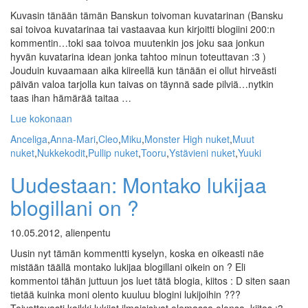
Kuvasin tänään tämän Banskun toivoman kuvatarinan (Bansku
sai toivoa kuvatarinaa tai vastaavaa kun kirjoitti blogiini 200:n
kommentin…toki saa toivoa muutenkin jos joku saa jonkun
hyvän kuvatarina idean jonka tahtoo minun toteuttavan :3 )
Jouduin kuvaamaan aika kiireellä kun tänään ei ollut hirveästi
päivän valoa tarjolla kun taivas on täynnä sade pilviä…nytkin
taas ihan hämärää taitaa …
Lue kokonaan
Anceliga
,
Anna-Mari
,
Cleo
,
Miku
,
Monster High nuket
,
Muut
nuket
,
Nukkekodit
,
Pullip nuket
,
Tooru
,
Ystävieni nuket
,
Yuuki
Uudestaan: Montako lukijaa
blogillani on ?
10.05.2012, alienpentu
Uusin nyt tämän kommentti kyselyn, koska en oikeasti näe
mistään täällä montako lukijaa blogillani oikein on ? Eli
kommentoi tähän juttuun jos luet tätä blogia, kiitos : D siten saan
tietää kuinka moni olento kuuluu blogini lukijoihin ???