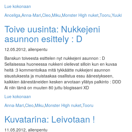
Lue kokonaan
Anceliga
,
Anna-Mari
,
Cleo
,
Miku
,
Monster High nuket
,
Tooru
,
Yuuki
Toive uusinta: Nukkejeni
asunnon esittely : D
12.05.2012, alienpentu
Banskun toiveesta esittelen nyt nukkejeni asunnon : D
Sellaisessa huoneessa nukkeni oleilevat silloin kun en kuvaa
heitä :3 kommentoikaa mitä tykkäätte nukkejeni asunnon
sisustuksesta ja muistaakaa osallistua essu äänestykseen,
kaikkien äänestäneiden kesken arvotaan yllätys palkinto : DDD
Ai niin tämä on muuten 80 juttu blogissani XD
Lue kokonaan
Anna-Mari
,
Cleo
,
Miku
,
Monster High nuket
,
Tooru
Kuvatarina: Leivotaan !
11.05.2012, alienpentu