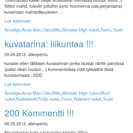
Toivottavasti kaikki lukijat ilmaisisivat olemassa olonsa, kiitos :3
Sitten mahd. tuleviin juttuihin pyrin huomenna (siis.perjantaina)
kuvamaan mahdollisuuksien …
Lue kokonaan
Anceliga
,
Anna-Mari
,
Cleo
,
Miku
,
Monster High nuket
,
Tooru
,
Yuuki
kuvatarina: liikuntaa !!!
09.05.2012, alienpentu
kuvasin eilen tälläisen kuvatarinan jonka taustat väritin paintissa
(paitsi vikan ruudun…) kommentoikaa mitä tykkäätte tästä
kuvatarinasta : DDD
Lue kokonaan
Anceliga
,
Anna-Mari
,
Cleo
,
Miku
,
Monster High nuket
,
Muut
nuket
,
Nukkekodit
,
Pullip nuket
,
Tooru
,
Ystävieni nuket
,
Yuuki
200 Kommentti !!!
08.05.2012, alienpentu
Nyt paljastan kuka sai kunnian kirjoitta 200:n