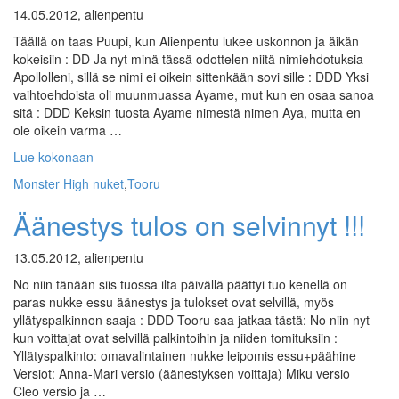
14.05.2012, alienpentu
Täällä on taas Puupi, kun Alienpentu lukee uskonnon ja äikän
kokeisiin : DD Ja nyt minä tässä odottelen niitä nimiehdotuksia
Apollolleni, sillä se nimi ei oikein sittenkään sovi sille : DDD Yksi
vaihtoehdoista oli muunmuassa Ayame, mut kun en osaa sanoa
sitä : DDD Keksin tuosta Ayame nimestä nimen Aya, mutta en
ole oikein varma …
Lue kokonaan
Monster High nuket
,
Tooru
Äänestys tulos on selvinnyt !!!
13.05.2012, alienpentu
No niin tänään siis tuossa ilta päivällä päättyi tuo kenellä on
paras nukke essu äänestys ja tulokset ovat selvillä, myös
yllätyspalkinnon saaja : DDD Tooru saa jatkaa tästä: No niin nyt
kun voittajat ovat selvillä palkintoihin ja niiden tomituksiin :
Yllätyspalkinto: omavalintainen nukke leipomis essu+päähine
Versiot: Anna-Mari versio (äänestyksen voittaja) Miku versio
Cleo versio ja …