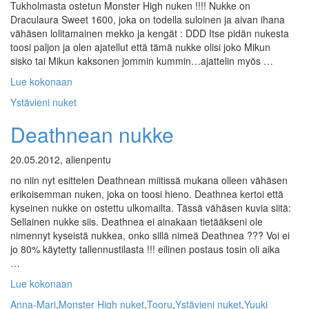
Tukholmasta ostetun Monster High nuken !!!! Nukke on
Draculaura Sweet 1600, joka on todella suloinen ja aivan ihana
vähäsen lolitamainen mekko ja kengät : DDD Itse pidän nukesta
toosi paljon ja olen ajatellut että tämä nukke olisi joko Mikun
sisko tai Mikun kaksonen jommin kummin…ajattelin myös …
Lue kokonaan
Ystävieni nuket
Deathnean nukke
20.05.2012, alienpentu
no niin nyt esittelen Deathnean miitissä mukana olleen vähäsen
erikoisemman nuken, joka on toosi hieno. Deathnea kertoi että
kyseinen nukke on ostettu ulkomailta. Tässä vähäsen kuvia siitä:
Sellainen nukke siis. Deathnea ei ainakaan tietääkseni ole
nimennyt kyseistä nukkea, onko sillä nimeä Deathnea ??? Voi ei
jo 80% käytetty tallennustilasta !!! eilinen postaus tosin oli aika
…
Lue kokonaan
Anna-Mari
,
Monster High nuket
,
Tooru
,
Ystävieni nuket
,
Yuuki